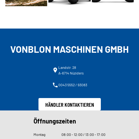
VONBLON MASCHINEN GMBH
Landstr. 28
A-6714 Nüziders
0043 5552 / 93083
HÄNDLER KONTAKTIEREN
Öffnungszeiten
Montag
08
:
00 - 12
:
00 / 13
:
00 - 17
:
00