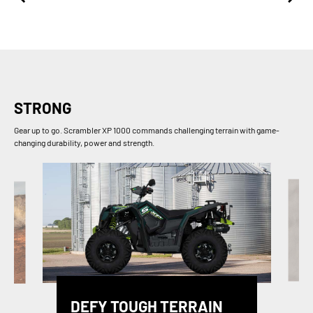
STRONG
Gear up to go. Scrambler XP 1000 commands challenging terrain with game-
changing durability, power and strength.
DEFY TOUGH TERRAIN