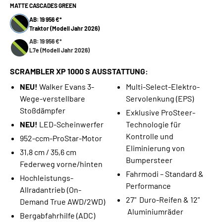
MATTE CASCADES GREEN
AB: 19 956 €*
Traktor (Modell Jahr 2026)
AB: 19 956 €*
L7e (Modell Jahr 2026)
SCRAMBLER XP 1000 S AUSSTATTUNG:
NEU!
Walker Evans 3-
Multi-Select-Elektro-
Wege-verstellbare
Servolenkung (EPS)
Stoßdämpfer
Exklusive ProSteer-
NEU!
LED-Scheinwerfer
Technologie für
Kontrolle und
952-ccm-ProStar-Motor
Eliminierung von
31,8 cm / 35,6 cm
Bumpersteer
Federweg vorne/hinten
Fahrmodi – Standard &
Hochleistungs-
Performance
Allradantrieb (On-
27" Duro-Reifen & 12"
Demand True AWD/2WD)
Aluminiumräder
Bergabfahrhilfe (ADC)