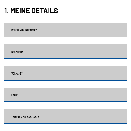
1. MEINE DETAILS
MODELL VON INTERESSE
*
NACHNAME
*
VORNAME
*
EMAIL
*
TELEFON : +43 XXXX XXXX
*