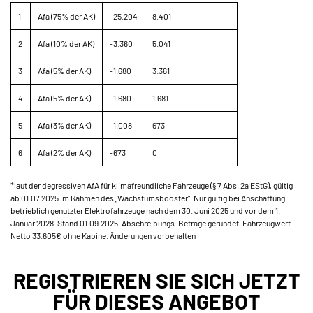
1
Afa (75% der AK)
-25.204
8.401
2
Afa (10% der AK)
-3.360
5.041
3
Afa (5% der AK)
-1.680
3.361
4
Afa (5% der AK)
-1.680
1.681
5
Afa (3% der AK)
-1.008
673
6
Afa (2% der AK)
-673
0
*laut der degressiven AfA für klimafreundliche Fahrzeuge (§ 7 Abs. 2a EStG), gültig
ab 01.07.2025 im Rahmen des „Wachstumsbooster". Nur gültig bei Anschaffung
betrieblich genutzter Elektrofahrzeuge nach dem 30. Juni 2025 und vor dem 1.
Januar 2028. Stand 01.09.2025. Abschreibungs-Beträge gerundet. Fahrzeugwert
Netto 33.605€ ohne Kabine. Änderungen vorbehalten
REGISTRIEREN SIE SICH JETZT
FÜR DIESES ANGEBOT