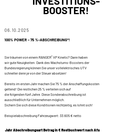
INVESTITIONS-
BOOSTER!
06.10.2025
100% POWER – 75 %-ABSCHREIBUNG*!
®
Sie träumen von einem RANGER
XP Kinetic? Dann haben
wir gute Neuigkeiten: Dank des Wachstums-Boosters der
Bundesregierung können Sie unser vollelektrisches UTV
schneller denn je von der Steuer absetzen!
Bereits im ersten Jahr machen Sie 75 % der Anschaffungskosten
geltend! Die restlichen 25 % verteilen sich auf
die folgenden fünf Jahre. Diese Sonderabschreibung ist
ausschließlich für Unternehmen möglich.
Sichern Sie sich diese Konditionen rechtzeitig, es lohnt sich!
Beispielabschreibung Fahrzeugwert: 33.605 € netto
Jahr
Abschreibungsart
Betrag in €
Restbuchwert nach Afa