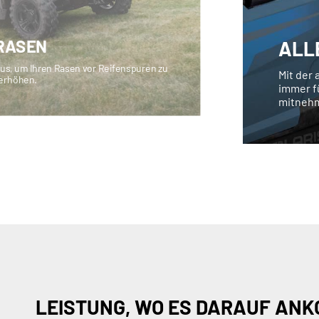
 RASEN
ALL
us, um Ihren Rasen vor Reifenspuren zu
Mit der 
 erhöhen.
immer f
mitneh
LEISTUNG, WO ES DARAUF AN