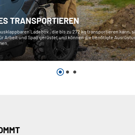
ES TRANSPORTIEREN
ausklappbaren Ladebox , die bis zu 272 kg transportieren kann, s
ür Arbeit und Spaß gerüstet und können die benötigte Ausrüstu
men.
KOMMT